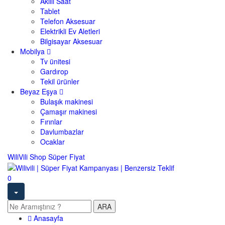
Akıllı Saat
Tablet
Telefon Aksesuar
Elektrikli Ev Aletleri
Bilgisayar Aksesuar
Mobilya
Tv ünitesi
Gardırop
Tekil ürünler
Beyaz Eşya
Bulaşık makinesi
Çamaşır makinesi
Fırınlar
Davlumbazlar
Ocaklar
WiliVili Shop
Süper Fiyat
0
ARA
Anasayfa