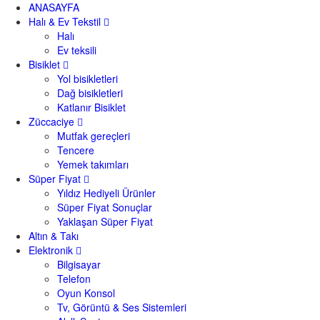
ANASAYFA
Halı & Ev Tekstil
Halı
Ev teksili
Bisiklet
Yol bisikletleri
Dağ bisikletleri
Katlanır Bisiklet
Züccaciye
Mutfak gereçleri
Tencere
Yemek takımları
Süper Fiyat
Yıldız Hediyeli Ürünler
Süper Fiyat Sonuçlar
Yaklaşan Süper Fiyat
Altın & Takı
Elektronik
Bilgisayar
Telefon
Oyun Konsol
Tv, Görüntü & Ses Sistemleri