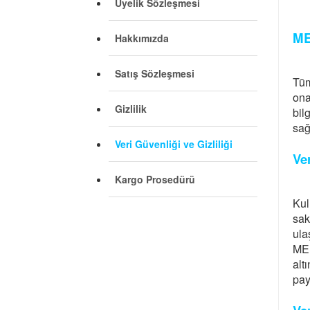
Üyelik Sözleşmesi
ME
Hakkımızda
Satış Sözleşmesi
Tüm
ona
Gizlilik
bil
sağ
Veri Güvenliği ve Gizliliği
Ve
Kargo Prosedürü
Kul
sak
ula
MEB
alt
pay