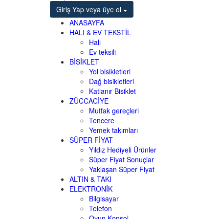
Giriş Yap
veya üye ol
ANASAYFA
HALI & EV TEKSTİL
Halı
Ev teksili
BİSİKLET
Yol bisikletleri
Dağ bisikletleri
Katlanır Bisiklet
ZÜCCACİYE
Mutfak gereçleri
Tencere
Yemek takımları
SÜPER FİYAT
Yıldız Hediyeli Ürünler
Süper Fiyat Sonuçlar
Yaklaşan Süper Fiyat
ALTIN & TAKI
ELEKTRONİK
Bilgisayar
Telefon
Oyun Konsol