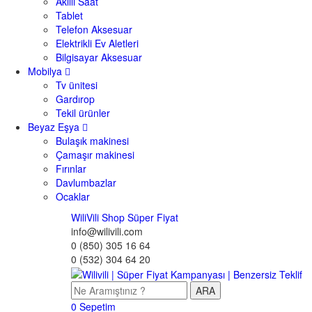
Akıllı Saat
Tablet
Telefon Aksesuar
Elektrikli Ev Aletleri
Bilgisayar Aksesuar
Mobilya
Tv ünitesi
Gardırop
Tekil ürünler
Beyaz Eşya
Bulaşık makinesi
Çamaşır makinesi
Fırınlar
Davlumbazlar
Ocaklar
WiliVili Shop
Süper Fiyat
info@wilivili.com
0 (850) 305 16 64
0 (532) 304 64 20
ARA
0
Sepetim