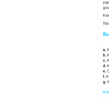
yap
güv
Kre
Sip
Bu
a.
K
b.
K
c.
K
d.
K
e.
O
f.
Ka
g.
K
Kre