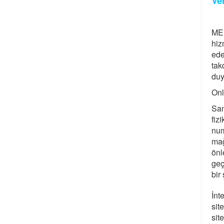
Ve
MEB
hiz
ede
tak
duy
Onl
San
fiz
num
mağ
önl
geç
bir
İnt
sit
sit