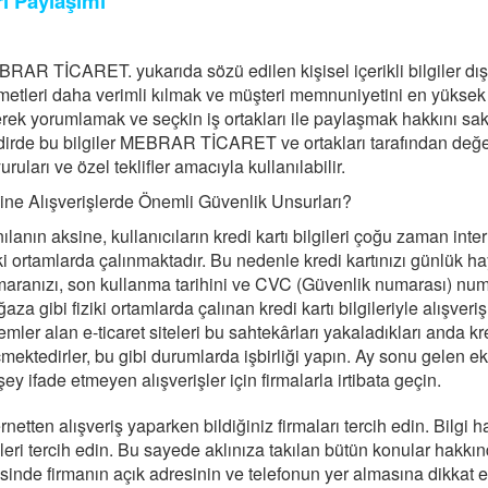
ri Paylaşımı
RAR TİCARET. yukarıda sözü edilen kişisel içerikli bilgiler dışı
metleri daha verimli kılmak ve müşteri memnuniyetini en yüksek
rek yorumlamak ve seçkin iş ortakları ile paylaşmak hakkını saklı 
dirde bu bilgiler MEBRAR TİCARET ve ortakları tarafından değer
uruları ve özel teklifler amacıyla kullanılabilir.
ine Alışverişlerde Önemli Güvenlik Unsurları?
ılanın aksine, kullanıcıların kredi kartı bilgileri çoğu zaman inte
iki ortamlarda çalınmaktadır. Bu nedenle kredi kartınızı günlük hay
aranızı, son kullanma tarihini ve CVC (Güvenlik numarası) num
aza gibi fiziki ortamlarda çalınan kredi kartı bilgileriyle alışve
emler alan e-ticaret siteleri bu sahtekârları yakaladıkları anda kre
mektedirler, bu gibi durumlarda işbirliği yapın. Ay sonu gelen ekst
 şey ifade etmeyen alışverişler için firmalarla irtibata geçin.
ernetten alışveriş yaparken bildiğiniz firmaları tercih edin. Bilgi 
eleri tercih edin. Bu sayede aklınıza takılan bütün konular hakkında
esinde firmanın açık adresinin ve telefonun yer almasına dikkat e