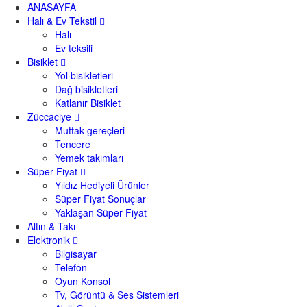
ANASAYFA
Halı & Ev Tekstil
Halı
Ev teksili
Bisiklet
Yol bisikletleri
Dağ bisikletleri
Katlanır Bisiklet
Züccaciye
Mutfak gereçleri
Tencere
Yemek takımları
Süper Fiyat
Yıldız Hediyeli Ürünler
Süper Fiyat Sonuçlar
Yaklaşan Süper Fiyat
Altın & Takı
Elektronik
Bilgisayar
Telefon
Oyun Konsol
Tv, Görüntü & Ses Sistemleri