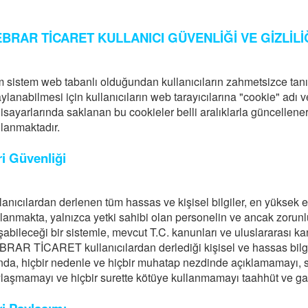
BRAR TİCARET KULLANICI GÜVENLİĞİ VE GİZLİLİĞ
 sistem web tabanlı olduğundan kullanıcıların zahmetsizce tanı
ylanabilmesi için kullanıcıların web tarayıcılarına "cookie" adı v
gisayarlarında saklanan bu cookieler belli aralıklarla güncellen
lanmaktadır.
ri Güvenliği
lanıcılardan derlenen tüm hassas ve kişisel bilgiler, en yüksek el
lanmakta, yalnızca yetki sahibi olan personelin ve ancak zorunl
şabileceği bir sistemle, mevcut T.C. kanunları ve uluslararası k
RAR TİCARET kullanıcılardan derlediği kişisel ve hassas bilgile
ında, hiçbir nedenle ve hiçbir muhatap nezdinde açıklamamayı, s
laşmamayı ve hiçbir surette kötüye kullanmamayı taahhüt ve gar