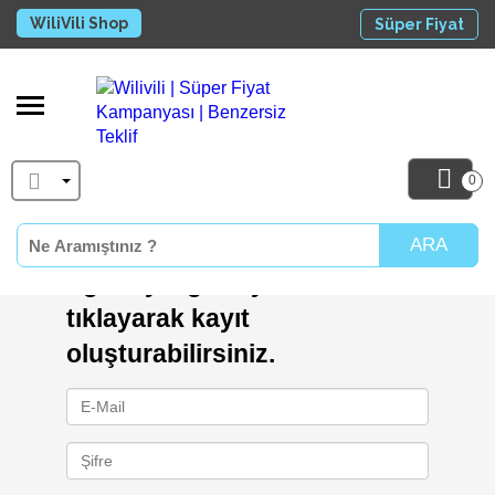
WiliVili Shop
Süper Fiyat
0
ARA
Üye Girişi
Eğer üyeliğiniz yoksa
buraya
tıklayarak kayıt
oluşturabilirsiniz.