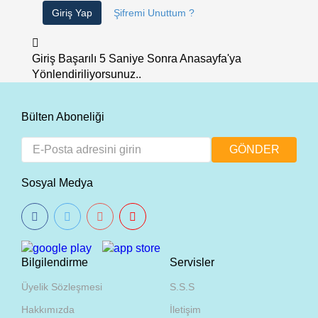
Giriş Yap
Şifremi Unuttum ?
Giriş Başarılı
5
Saniye Sonra Anasayfa'ya
Yönlendiriliyorsunuz..
Bülten Aboneliği
Sosyal Medya
Bilgilendirme
Servisler
Üyelik Sözleşmesi
S.S.S
Hakkımızda
İletişim